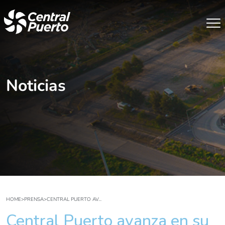
Noticias
HOME
>
PRENSA
>
CENTRAL PUERTO AV...
Central Puerto avanza en su