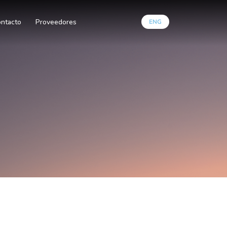
ntacto
Proveedores
ENG