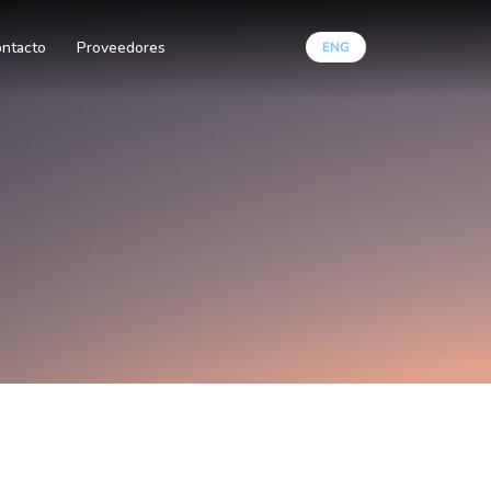
ntacto
Proveedores
ENG