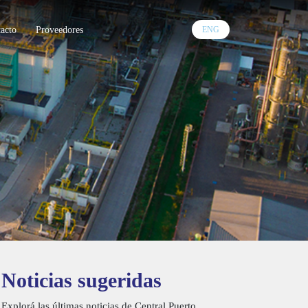
acto
Proveedores
ENG
Noticias sugeridas
Explorá las últimas noticias de Central Puerto