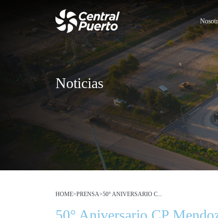
Nosot
Noticias
HOME
>
PRENSA
>
50° ANIVERSARIO C...
50° Aniversario CP Mendo